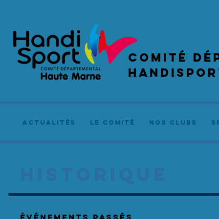
COMIté dé
handispor
actualités
le comité
NOS CLUBS
S
HISTORIQUE
événements Passés