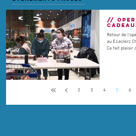
// OPE
CADEAU
Retour de l'op
au E.Leclerc 
Ca fait plaisir 
2
3
4
5
6