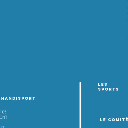
les
sports
 Handisport
 105
MONT
LE COMIT
 03