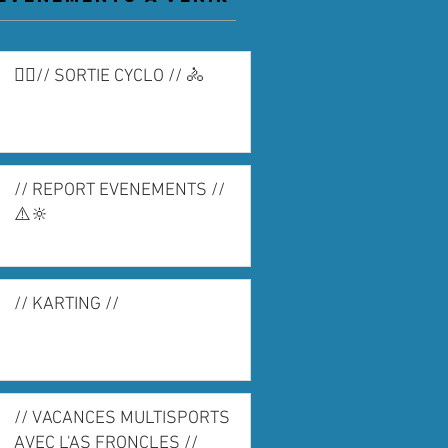
🚴‍♀️// SORTIE CYCLO // 🚴
// REPORT EVENEMENTS //
⚠️🔆
// KARTING //
// VACANCES MULTISPORTS
AVEC L'AS FRONCLES //