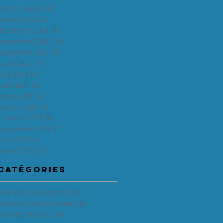
février 2022
(11)
11 posts
janvier 2022
(6)
6 posts
décembre 2021
(1)
1 post
novembre 2021
(13)
13 posts
septembre 2021
(6)
6 posts
juillet 2021
(3)
3 posts
juin 2021
(6)
6 posts
avril 2021
(2)
2 posts
mars 2021
(6)
6 posts
février 2021
(1)
1 post
octobre 2020
(3)
3 posts
septembre 2020
(1)
1 post
juin 2020
(1)
1 post
mars 2020
(2)
2 posts
Catégories
Journées multisports
(19)
19 posts
Compétitions Officielles
(5)
5 posts
Activités Nature
(58)
58 posts