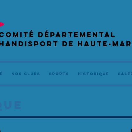
COMIté départemental
handisport de haute-ma
é
NOS CLUBS
SPORTS
Historique
GALE
QUE
s