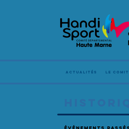
actualités
le comit
HISTORI
événements Passé