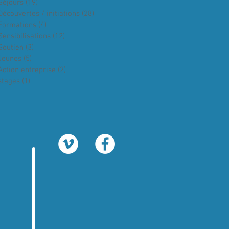
Séjours
(19)
19 posts
Découvertes / initiations
(28)
28 posts
Formations
(4)
4 posts
Sensibilisations
(12)
12 posts
Soutien
(3)
3 posts
Jeunes
(5)
5 posts
Action entreprise
(2)
2 posts
stages
(1)
1 post
é