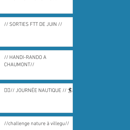
// SORTIES FTT DE JUIN //
// HANDI-RANDO A
CHAUMONT//
🏄‍♀️// JOURNÉE NAUTIQUE // 🏄
//challenge nature à villegu//