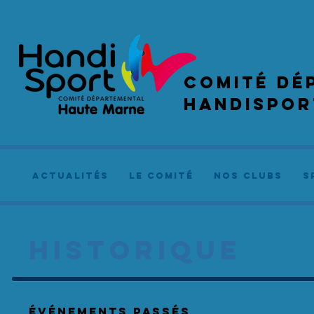
COMIté dé
handispor
actualités
le comité
NOS CLUBS
S
HISTORIQUE
événements Passés