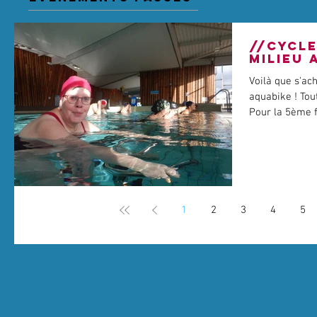
//CYCL
MILIEU 
Voilà que s'ac
aquabike ! Tou
Pour la 5ème f
1
2
3
4
5