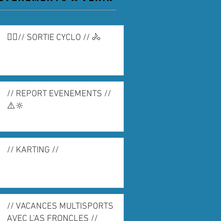
🚴‍♀️// SORTIE CYCLO // 🚴
// REPORT EVENEMENTS //
⚠️🔆
// KARTING //
// VACANCES MULTISPORTS
AVEC L'AS FRONCLES //