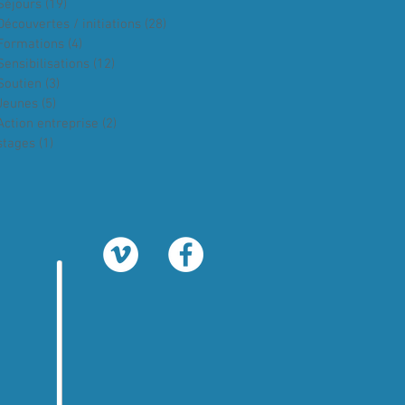
Séjours
(19)
19 posts
Découvertes / initiations
(28)
28 posts
Formations
(4)
4 posts
Sensibilisations
(12)
12 posts
Soutien
(3)
3 posts
Jeunes
(5)
5 posts
Action entreprise
(2)
2 posts
stages
(1)
1 post
é