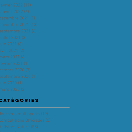
février 2022
(11)
11 posts
janvier 2022
(6)
6 posts
décembre 2021
(1)
1 post
novembre 2021
(13)
13 posts
septembre 2021
(6)
6 posts
juillet 2021
(3)
3 posts
juin 2021
(6)
6 posts
avril 2021
(2)
2 posts
mars 2021
(6)
6 posts
février 2021
(1)
1 post
octobre 2020
(3)
3 posts
septembre 2020
(1)
1 post
juin 2020
(1)
1 post
mars 2020
(2)
2 posts
Catégories
Journées multisports
(19)
19 posts
Compétitions Officielles
(5)
5 posts
Activités Nature
(58)
58 posts