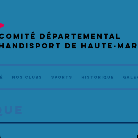
COMIté départemental
handisport de haute-ma
é
NOS CLUBS
SPORTS
Historique
GALE
QUE
s