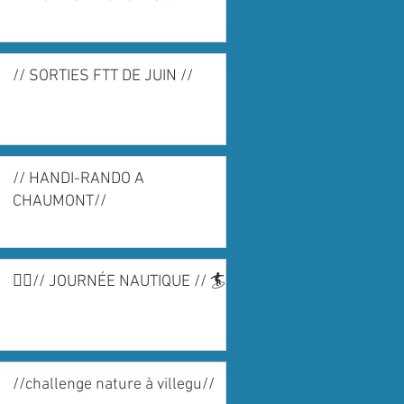
// SORTIES FTT DE JUIN //
// HANDI-RANDO A
CHAUMONT//
🏄‍♀️// JOURNÉE NAUTIQUE // 🏄
//challenge nature à villegu//