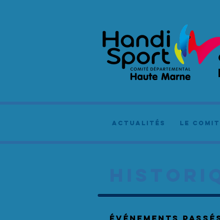
actualités
le comit
HISTORI
événements Passé