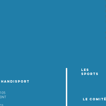
les
sports
 Handisport
 105
MONT
LE COMIT
 03