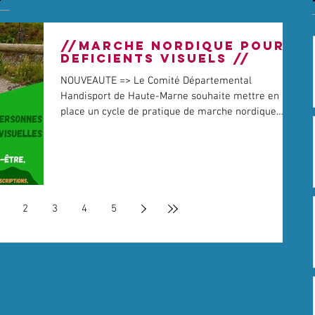
//MARCHE NORDIQUE POUR
DEFICIENTS VISUELS //
NOUVEAUTE => Le Comité Départemental
Handisport de Haute-Marne souhaite mettre en
place un cycle de pratique de marche nordique
pour les...
2
3
4
5