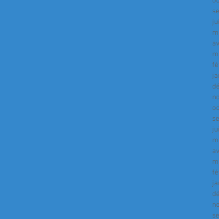
o
s
ju
m
av
m
fé
ja
d
n
o
s
ju
m
av
m
fé
ja
d
n
s