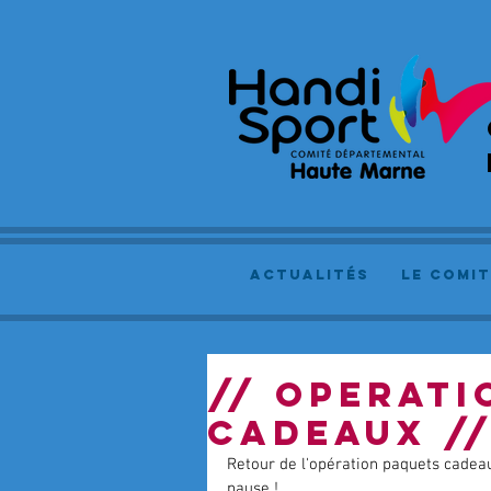
actualités
le comit
// OPERATI
CADEAUX /
Retour de l'opération paquets cadea
pause ! 