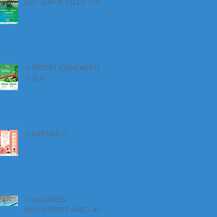
🚴‍♀️// SORTIE CYCLO // 🚴
// REPORT EVENEMENTS
// ⚠️🔆
// KARTING //
// VACANCES
MULTISPORTS AVEC L'AS