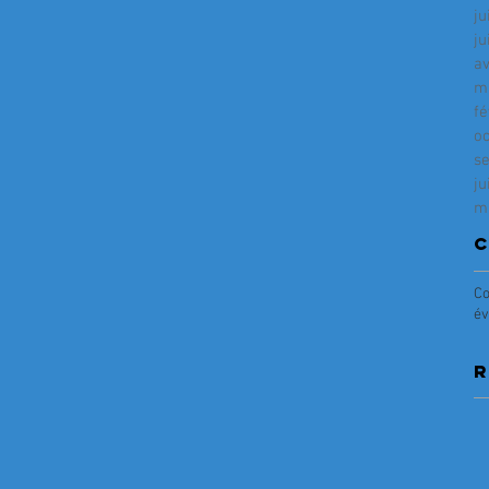
ju
ju
av
m
fé
o
s
ju
m
C
Co
év