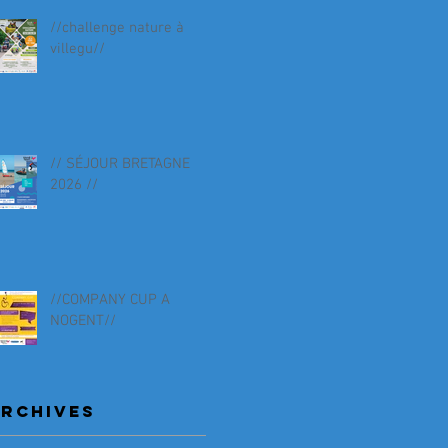
//challenge nature à
villegu//
// SÉJOUR BRETAGNE
2026 //
//COMPANY CUP A
NOGENT//
RCHIVES