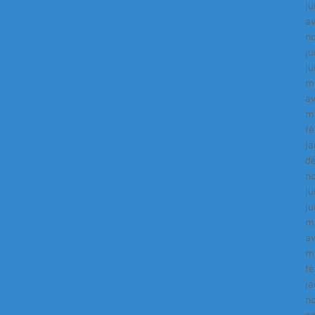
ju
av
n
ju
ju
m
av
m
fé
ja
d
n
ju
ju
m
av
m
fé
ja
n