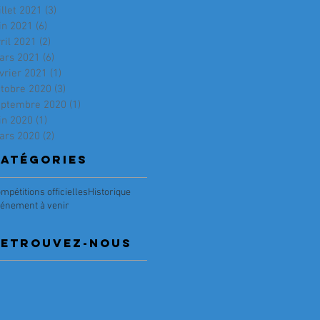
illet 2021
(3)
3 posts
in 2021
(6)
6 posts
ril 2021
(2)
2 posts
ars 2021
(6)
6 posts
vrier 2021
(1)
1 post
ctobre 2020
(3)
3 posts
eptembre 2020
(1)
1 post
in 2020
(1)
1 post
ars 2020
(2)
2 posts
atégories
mpétitions officielles
Historique
énement à venir
RETRouvez-nous