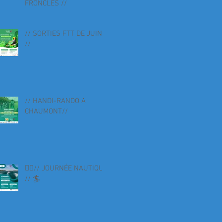
FRONCLES //
// SORTIES FTT DE JUIN
//
// HANDI-RANDO A
CHAUMONT//
🏄‍♀️// JOURNÉE NAUTIQUE
// 🏄