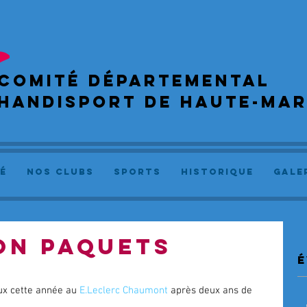
COMIté départemental
handisport de haute-ma
é
NOS CLUBS
SPORTS
Historique
GALE
ON PAQUETS
é
/
ux cette année au 
E.Leclerc Chaumont
 après deux ans de 