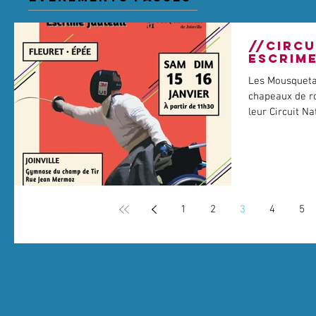
//CIRCU
ESCRIM
Les Mousquetai
chapeaux de ro
leur Circuit Na
1
2
3
4
5