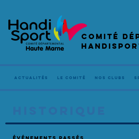
COMIté dé
handispor
actualités
le comité
NOS CLUBS
S
HISTORIQUE
événements Passés