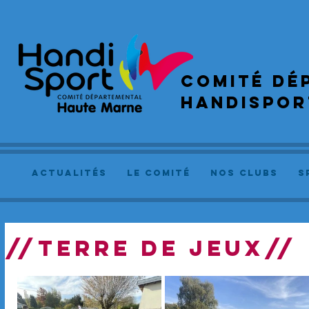
COMIté dé
handispor
actualités
le comité
NOS CLUBS
S
//TERRE DE JEUX//