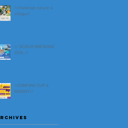
//challenge nature à
villegu//
// SÉJOUR BRETAGNE
2026 //
//COMPANY CUP A
NOGENT//
RCHIVES