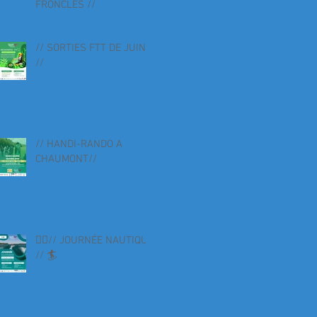
FRONCLES //
// SORTIES FTT DE JUIN
//
// HANDI-RANDO A
CHAUMONT//
🏄‍♀️// JOURNÉE NAUTIQUE
// 🏄