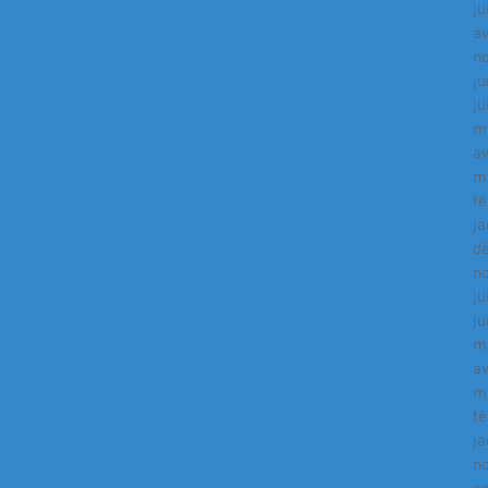
ju
av
n
ju
ju
m
av
m
fé
ja
d
n
ju
ju
m
av
m
fé
ja
n