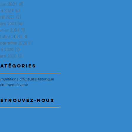
illet 2021
(3)
3 posts
in 2021
(6)
6 posts
ril 2021
(2)
2 posts
ars 2021
(6)
6 posts
vrier 2021
(1)
1 post
ctobre 2020
(3)
3 posts
eptembre 2020
(1)
1 post
in 2020
(1)
1 post
ars 2020
(2)
2 posts
atégories
mpétitions officielles
Historique
énement à venir
RETRouvez-nous