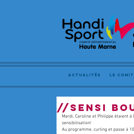
actualités
le comit
//SENSI B
Mardi, Caroline et Philippe étaient 
sensibilisation!
Au programme, curling et passe à 10 