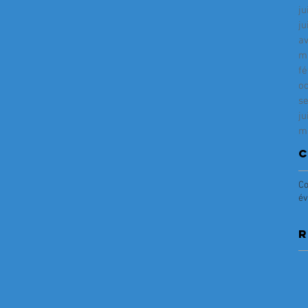
ju
ju
av
m
fé
o
s
ju
m
C
Co
év