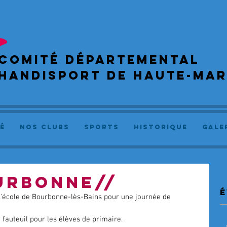
COMIté départemental
handisport de haute-ma
é
NOS CLUBS
SPORTS
Historique
GALE
OURBONNE//
é
à l'école de Bourbonne-lès-Bains pour une journée de 
fauteuil pour les élèves de primaire. 