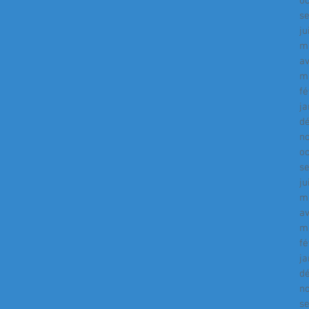
o
s
ju
m
av
m
fé
ja
d
n
o
s
ju
m
av
m
fé
ja
d
n
s