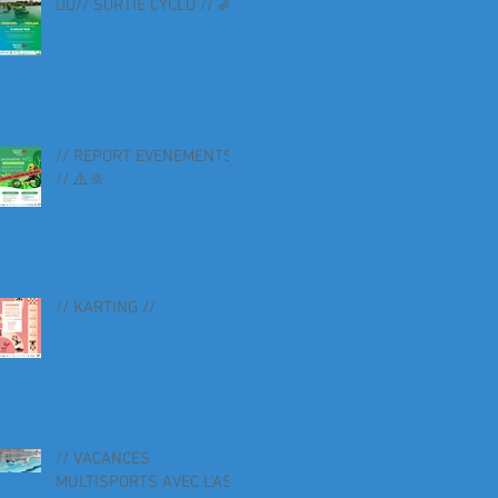
🚴‍♀️// SORTIE CYCLO // 🚴
// REPORT EVENEMENTS
// ⚠️🔆
// KARTING //
// VACANCES
MULTISPORTS AVEC L'AS