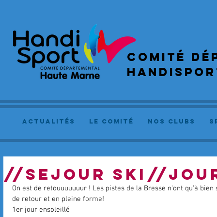
COMIté dé
handispor
actualités
le comité
NOS CLUBS
S
//SEJOUR SKI//JOUR
On est de retouuuuuuur ! Les pistes de la Bresse n'ont qu'à bien 
de retour et en pleine forme!
1er jour ensoleillé