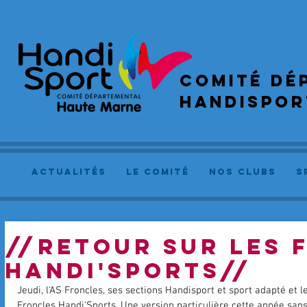
COMIté dé
handispor
actualités
le comité
NOS CLUBS
S
//RETOUR SUR LES 
HANDI'SPORTS//
Jeudi, l'AS Froncles, ses sections Handisport et sport adapté et 
Froncles Handi'Sports. Une version particulière cette année sans 