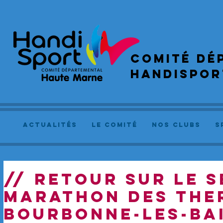
COMIté dé
handispor
actualités
le comité
NOS CLUBS
S
// RETOUR SUR LE S
marathon des the
Bourbonne-les-Bai