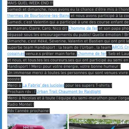
MAIS QUEL WEEK END !!!
Samedi et dimanche, nous avons eu la chance d'être mis à l'hon
thermes de Bourbonne-les-Bains
 et nous avons participé à la co
Samedi, c'est Valentin qui a participé à une des course enfant 
sa maman, Claire, Caro, Nico dit 
L'homme de fer
 et son papa pho
dépassé sous les encouragements du public! Quelle émotion ! Bra
Dimanche, c'est Kéké, Séverine, Valentin et Bastien qui ont prit 
superbe team Handisport : la team de l'Urban , la team 
ARCIS Cr
copain.es
 venu.e.s prêter main forte, 
L'homme de fer
, Seb et Lau
et nous, et tous.tes les coureurs.ses qui ont participé au semi e
Handisport ! Merci pour votre énergie, votre bonne humeur !
Un immense merci à toutes les personnes qui sont venues vivre l
booste!
Merci à 
La Fabriq' des lucioles
 pour les supers T-shirts !
Prochain rdv : l'
Urban Trail Chaumont by Raidlight
Merci à Nicolas et à toute l'équipe du semi-marathon pour l'organ
Radio Montel !
Rdv l'année prochaine!