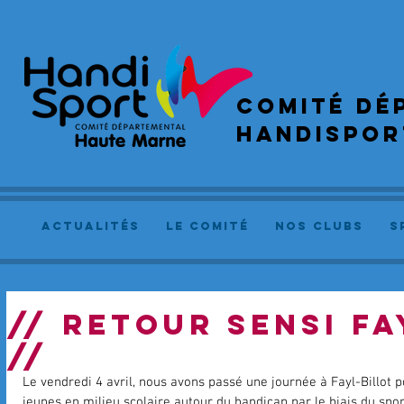
COMIté dé
handispor
actualités
le comité
NOS CLUBS
S
// RETOUR SENSI Fa
//
Le vendredi 4 avril, nous avons passé une journée à Fayl-Billot p
jeunes en milieu scolaire autour du handicap par le biais du sport