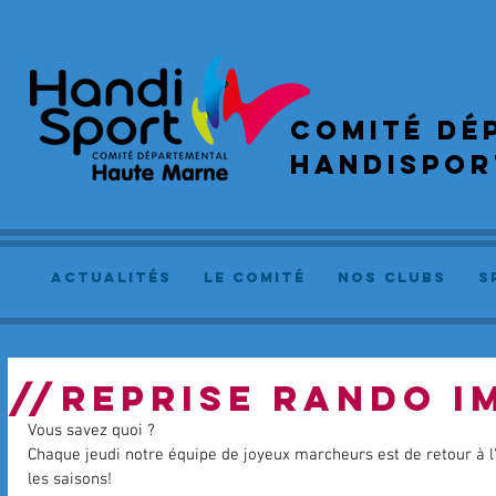
COMIté dé
handispor
actualités
le comité
NOS CLUBS
S
//REPRISE RANDO I
Vous savez quoi ? 
Chaque jeudi notre équipe de joyeux marcheurs est de retour à l
les saisons! 