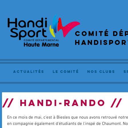
COMIté dé
handispor
actualités
le comité
NOS CLUBS
S
// HANDI-RANDO //
En ce mois de mai, c'est à Biesles que nous avons retrouvé notr
en compagnie également d'étudiants de l'inspé de Chaumont. No