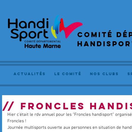
COMIté dé
handispor
actualités
le comité
NOS CLUBS
S
// FRONCLES HANDI
Hier c'était le rdv annuel pour les "Froncles handisport" organisé
Froncles ! 
Journée multisports ouverte aux personnes en situation de handi