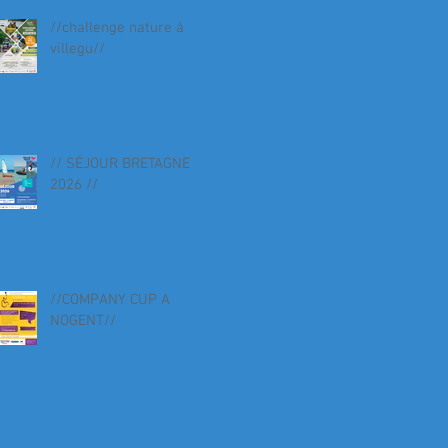
//challenge nature à
villegu//
// SÉJOUR BRETAGNE
2026 //
//COMPANY CUP A
NOGENT//