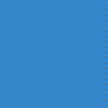
m
fé
ja
n
o
s
ju
m
av
m
fé
ja
d
n
o
s
ju
m
av
m