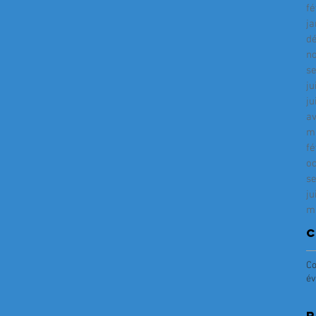
fé
ja
d
n
s
ju
ju
av
m
fé
o
s
ju
m
C
Co
év