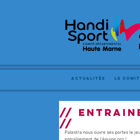
actualités
le comit
// ENTRAIN
//
Palestra nous ouvre ses portes le jeu
entraînement de l'équipe pro ! 