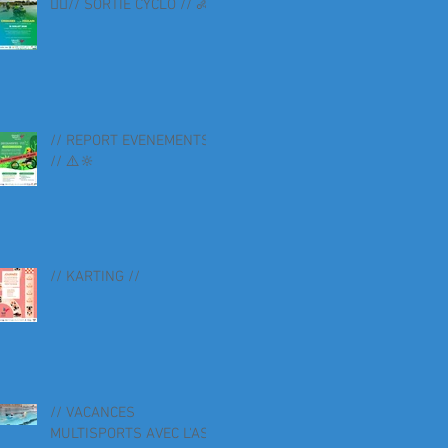
🚴‍♀️// SORTIE CYCLO // 🚴
// REPORT EVENEMENTS
// ⚠️🔆
// KARTING //
// VACANCES
MULTISPORTS AVEC L'AS