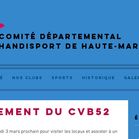
COMIté départemental
handisport de haute-ma
é
NOS CLUBS
SPORTS
Historique
GALE
EMENT DU CVB52
é
di 3 mars prochain pour visiter les locaux et assister à un 