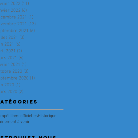
vrier 2022
(11)
11 posts
nvier 2022
(6)
6 posts
écembre 2021
(1)
1 post
ovembre 2021
(13)
13 posts
eptembre 2021
(6)
6 posts
illet 2021
(3)
3 posts
in 2021
(6)
6 posts
ril 2021
(2)
2 posts
ars 2021
(6)
6 posts
vrier 2021
(1)
1 post
ctobre 2020
(3)
3 posts
eptembre 2020
(1)
1 post
in 2020
(1)
1 post
ars 2020
(2)
2 posts
atégories
mpétitions officielles
Historique
énement à venir
RETRouvez-nous