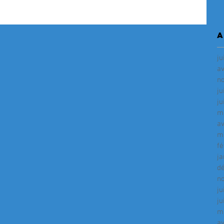
A
ju
av
n
ju
ju
m
av
m
fé
ja
d
n
ju
ju
m
av