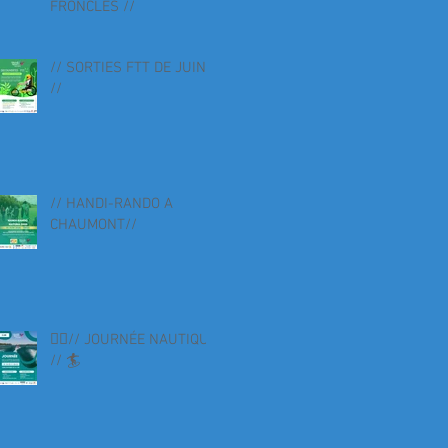
FRONCLES //
// SORTIES FTT DE JUIN
//
// HANDI-RANDO A
CHAUMONT//
🏄‍♀️// JOURNÉE NAUTIQUE
// 🏄