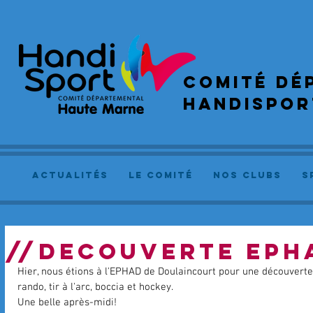
COMIté dé
handispor
actualités
le comité
NOS CLUBS
S
//DECOUVERTE EPH
Hier, nous étions à l'EPHAD de Doulaincourt pour une découvert
rando, tir à l'arc, boccia et hockey. 
Une belle après-midi! 