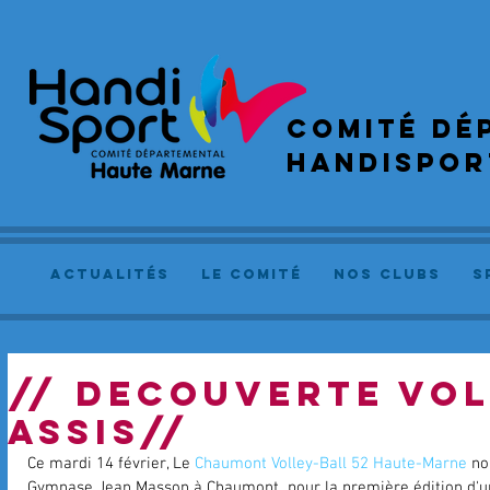
COMIté dé
handispor
actualités
le comité
NOS CLUBS
S
// DECOUVERTE VO
ASSIS//
Ce mardi 14 février, Le 
Chaumont Volley-Ball 52 Haute-Marne
 no
Gymnase Jean Masson à Chaumont  pour la première édition d'un