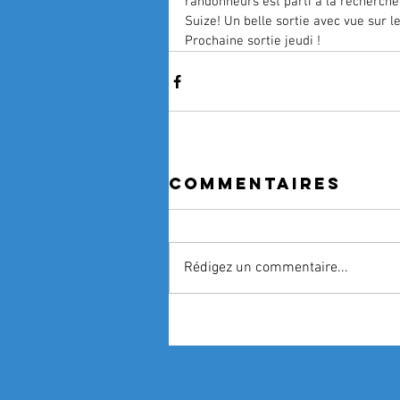
randonneurs est parti à la recherche 
Suize! Un belle sortie avec vue sur 
Prochaine sortie jeudi ! 
Commentaires
Rédigez un commentaire...