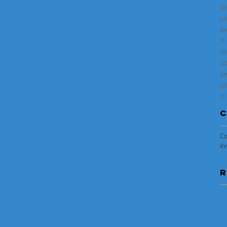
ju
ju
av
m
fé
o
s
ju
m
C
Co
év