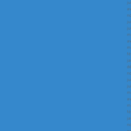
ju
av
n
ju
ju
m
av
m
fé
ja
d
n
ju
ju
m
av
m
fé
ja
n