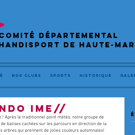
COMIté départemental
handisport de haute-ma
é
NOS CLUBS
SPORTS
Historique
GALE
NDO IME//
é
ze ! Après le traditionnel point météo, notre groupe de 
de balises cachées sur les parcours en direction de la 
les arbres qui prennent de jolies couleurs automnales!