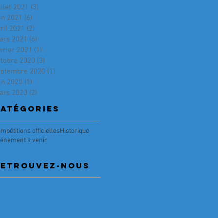
illet 2021
(3)
3 posts
in 2021
(6)
6 posts
ril 2021
(2)
2 posts
ars 2021
(6)
6 posts
vrier 2021
(1)
1 post
ctobre 2020
(3)
3 posts
eptembre 2020
(1)
1 post
in 2020
(1)
1 post
ars 2020
(2)
2 posts
atégories
mpétitions officielles
Historique
énement à venir
RETRouvez-nous