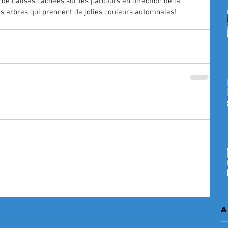
de balises cachées sur les parcours en direction de la 
les arbres qui prennent de jolies couleurs automnales!
A