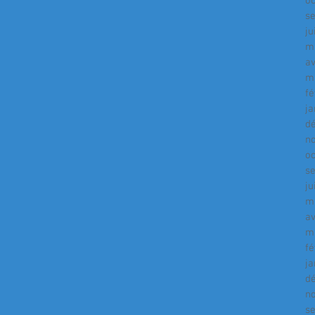
o
s
ju
m
av
m
fé
ja
d
n
o
s
ju
m
av
m
fé
ja
d
n
s