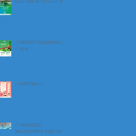
🚴‍♀️// SORTIE CYCLO // 🚴
// REPORT EVENEMENTS
// ⚠️🔆
// KARTING //
// VACANCES
MULTISPORTS AVEC L'AS