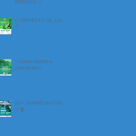
FRONCLES //
// SORTIES FTT DE JUIN
//
// HANDI-RANDO A
CHAUMONT//
🏄‍♀️// JOURNÉE NAUTIQUE
// 🏄