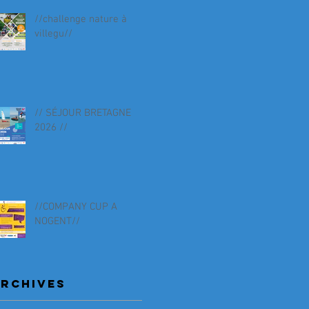
//challenge nature à
villegu//
// SÉJOUR BRETAGNE
2026 //
//COMPANY CUP A
NOGENT//
RCHIVES