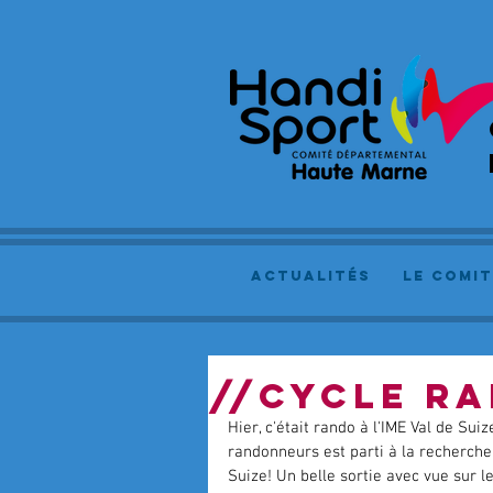
actualités
le comit
//CYCLE RA
Hier, c'était rando à l'IME Val de Sui
randonneurs est parti à la recherche 
Suize! Un belle sortie avec vue sur 