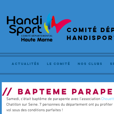
COMIté dé
handispor
actualités
le comité
NOS CLUBS
S
// BAPTEME PARAPE
Samedi, c'était baptême de parapente avec l'association 
Chouett
Chatillon sur Seine. 7 personnes du département ont pu profiter 
vol sous des conditions parfaites ! 