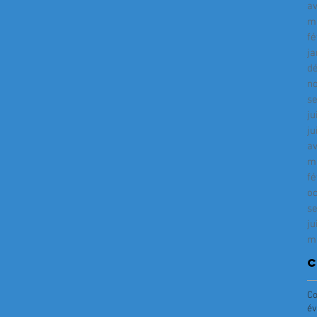
av
m
fé
ja
d
n
s
ju
ju
av
m
fé
o
s
ju
m
C
Co
év