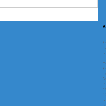
A
ju
av
n
ju
ju
m
av
m
fé
ja
d
n
ju
ju