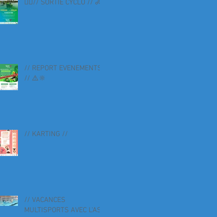
🚴‍♀️// SORTIE CYCLO // 🚴
// REPORT EVENEMENTS
// ⚠️🔆
// KARTING //
// VACANCES
MULTISPORTS AVEC L'AS