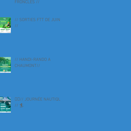
FRONCLES //
// SORTIES FTT DE JUIN
//
// HANDI-RANDO A
CHAUMONT//
🏄‍♀️// JOURNÉE NAUTIQUE
// 🏄