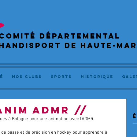
COMIté départemental
handisport de haute-ma
é
NOS CLUBS
SPORTS
Historique
GALE
ANIM ADMR //
é
ndues à Bologne pour une animation avec l'ADMR. 
 de passe et de précision en hockey pour apprendre à 