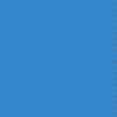
m
av
m
fé
ja
n
o
s
ju
m
av
m
fé
ja
d
n
o
s
ju
m