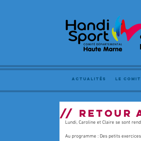
actualités
le comit
// RETOUR 
Lundi, Caroline et Claire se sont re
Au programme : Des petits exercices