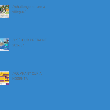
//challenge nature à
villegu//
// SÉJOUR BRETAGNE
2026 //
//COMPANY CUP A
NOGENT//