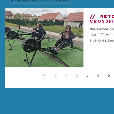
// RETO
CROSSF
Nous avons org
mardi 22 Mai e
à Langres. Les 
1
2
3
4
5