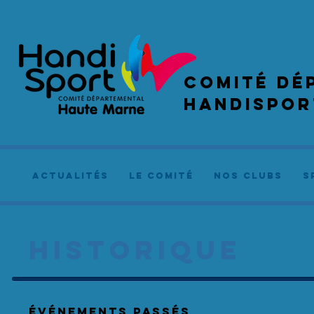
COMIté dé
handispor
actualités
le comité
NOS CLUBS
S
HISTORIQUE
événements Passés