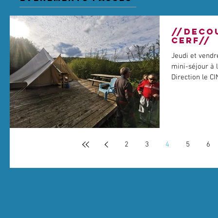
//DECO
CERF//
Jeudi et vendr
mini-séjour à 
Direction le CI
2
3
4
5
6