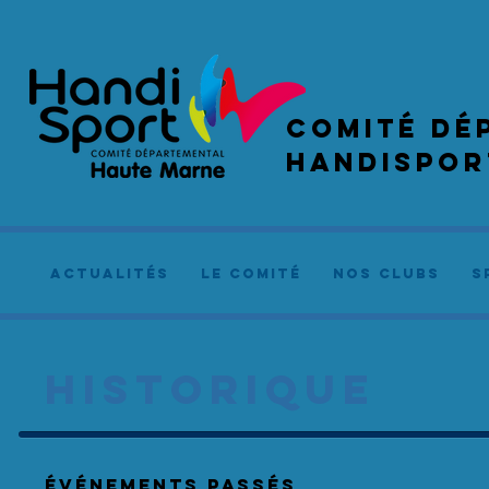
COMIté dé
handispor
actualités
le comité
NOS CLUBS
S
HISTORIQUE
événements Passés