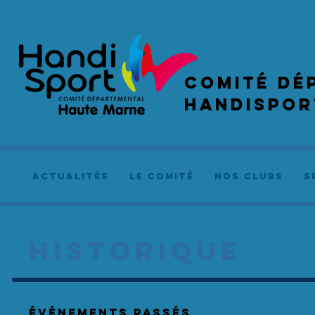
COMIté dé
handispor
actualités
le comité
NOS CLUBS
S
HISTORIQUE
événements Passés