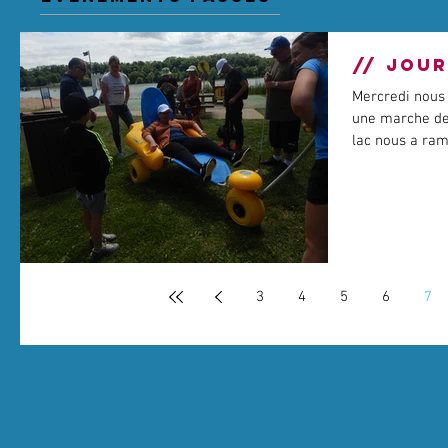
// JOUR
Mercredi nous
une marche de
lac nous a rame
3
4
5
6
7