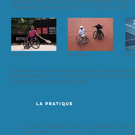
FONCTIONS CARDIO-VASCULAIRE ET RESPIRATOIRE • FORCE ET
COORDINATION (BALLE/RAQUETTE) • MAÎTRISE DU FAUTEUIL
©G-Picout
©G-Picout
©B-L
En individuel ou en double, le tennis est ouvert à la plupart des
personnes atteintes d’une déficience physique, nécessitant un
pratique obligatoire en fauteuil roulant.
LA PRATIQUE
Le tennis se pratique en loisir ou en compétition. Comm
international, les joueurs sont classés sur une “ranking li