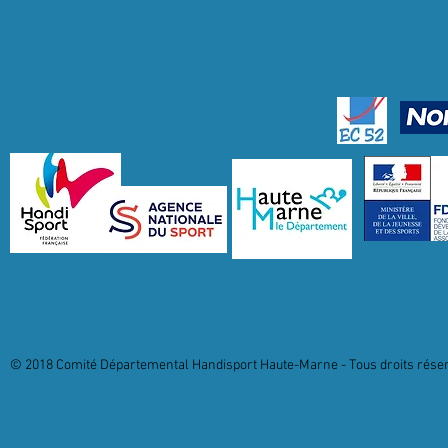
© 2018 Comité Départemental Handisport Haute-Marne - Tous droits réserv