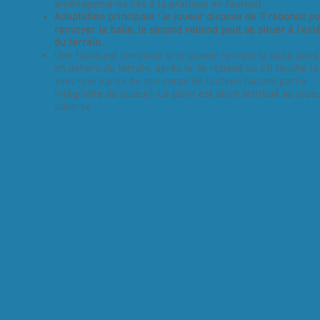
aménagements liés à la pratique en fauteuil.
Adaptation principale : le joueur dispose de 2 rebonds p
renvoyer la balle, le second rebond peut se situer à l’ext
du terrain.
Une faute est commise si le joueur renvoie la balle dans l
en dehors du terrain, après le 3e rebond ou s’il touche la
avec une partie de son corps (le fauteuil faisant partie
intégrante du joueur). Le point est alors attribué au joue
adverse.