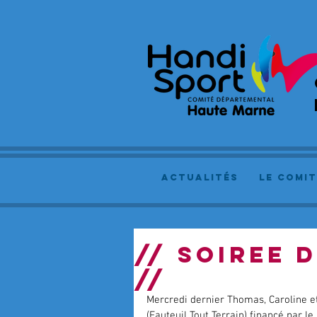
actualités
le comit
// SOIREE 
//
Mercredi dernier Thomas, Caroline et 
(Fauteuil Tout Terrain) financé par le 