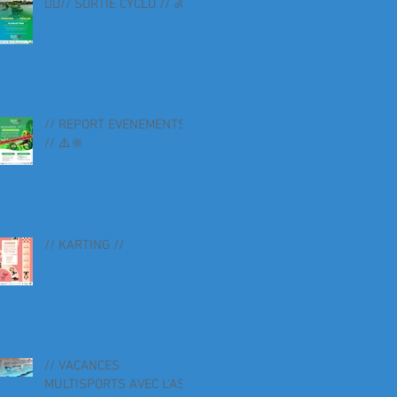
🚴‍♀️// SORTIE CYCLO // 🚴
// REPORT EVENEMENTS
// ⚠️🔆
// KARTING //
// VACANCES
MULTISPORTS AVEC L'AS