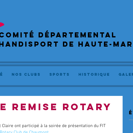
COMIté départemental
handisport de haute-ma
é
NOS CLUBS
SPORTS
Historique
GALE
DE REMISE ROTARY
é
Claire ont participé à la soirée de présentation du FIT 
Rotary Club de Chaumont
.