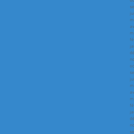
o
s
ju
m
av
m
fé
ja
d
n
o
s
ju
m
av
m
fé
ja
d
n
s