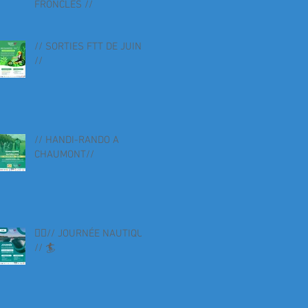
FRONCLES //
// SORTIES FTT DE JUIN
//
// HANDI-RANDO A
CHAUMONT//
🏄‍♀️// JOURNÉE NAUTIQUE
// 🏄