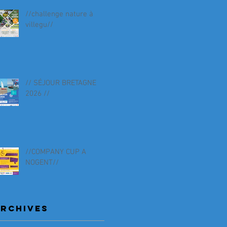
//challenge nature à
villegu//
// SÉJOUR BRETAGNE
2026 //
//COMPANY CUP A
NOGENT//
RCHIVES