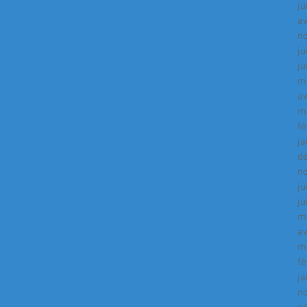
ju
av
n
ju
ju
m
av
m
fé
ja
d
n
ju
ju
m
av
m
fé
ja
n