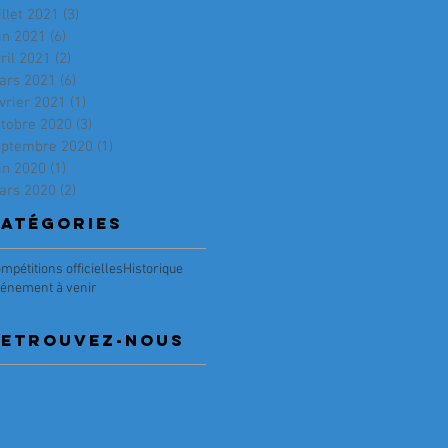
illet 2021
(3)
3 posts
in 2021
(6)
6 posts
ril 2021
(2)
2 posts
ars 2021
(6)
6 posts
vrier 2021
(1)
1 post
ctobre 2020
(3)
3 posts
eptembre 2020
(1)
1 post
in 2020
(1)
1 post
ars 2020
(2)
2 posts
atégories
mpétitions officielles
Historique
énement à venir
RETRouvez-nous