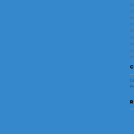
ju
ju
av
m
fé
o
s
ju
m
C
Co
év