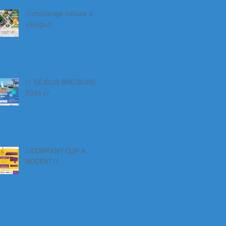
//challenge nature à
villegu//
// SÉJOUR BRETAGNE
2026 //
//COMPANY CUP A
NOGENT//