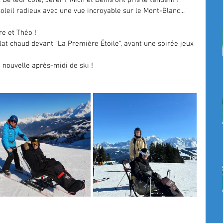
 De leur côté, Jerem, Mich et Denis ont pris le tandem !
oleil radieux avec une vue incroyable sur le Mont-Blanc... 
re et Théo !
at chaud devant "La Première Étoile", avant une soirée jeux 
 nouvelle après-midi de ski !