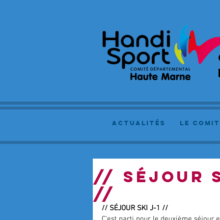
actualités
le comit
// SÉJOUR 
//
// SÉJOUR SKI J-1 //
C'est parti pour le deuxième séjour et