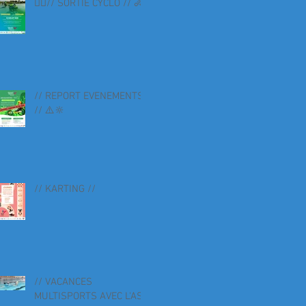
🚴‍♀️// SORTIE CYCLO // 🚴
// REPORT EVENEMENTS
// ⚠️🔆
// KARTING //
// VACANCES
MULTISPORTS AVEC L'AS