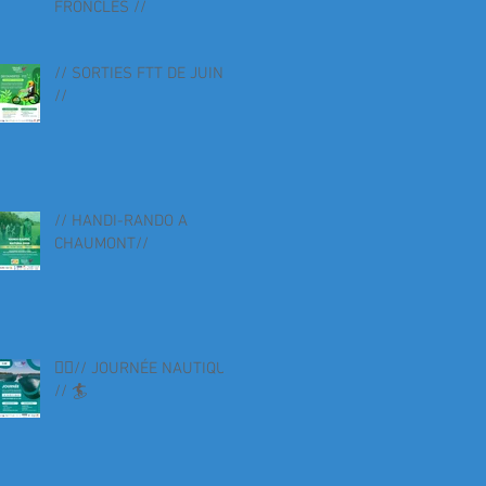
FRONCLES //
// SORTIES FTT DE JUIN
//
// HANDI-RANDO A
CHAUMONT//
🏄‍♀️// JOURNÉE NAUTIQUE
// 🏄