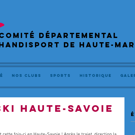
COMIté départemental
handisport de haute-ma
é
NOS CLUBS
SPORTS
Historique
GALE
SKI HAUTE-SAVOIE
é
 cette fois-ci en Haute-Savoie ! Après le trajet, direction la 