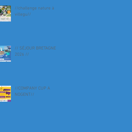
//challenge nature à
villegu//
// SÉJOUR BRETAGNE
2026 //
//COMPANY CUP A
NOGENT//