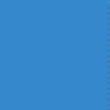
ju
av
n
ju
ju
m
av
m
fé
ja
d
n
ju
ju
m
av
m
fé
ja