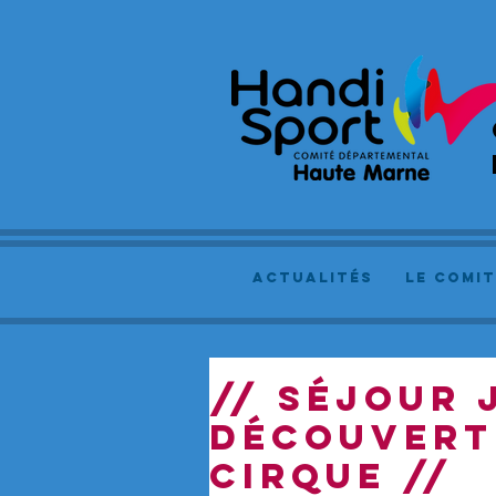
actualités
le comit
// SÉJOUR 
DÉCOUVERTE
CIRQUE //