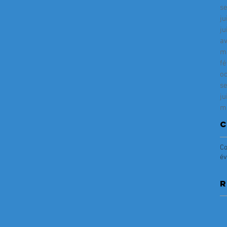
s
ju
ju
av
m
fé
o
s
ju
m
C
Co
év