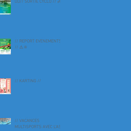
🚴‍♀️// SORTIE CYCLO // 🚴
// REPORT EVENEMENTS
// ⚠️🔆
// KARTING //
// VACANCES
MULTISPORTS AVEC L'AS