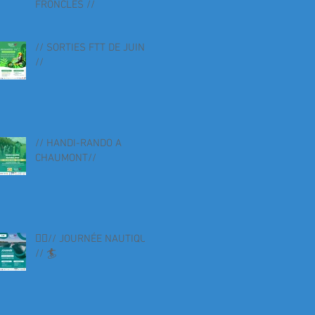
FRONCLES //
// SORTIES FTT DE JUIN
//
// HANDI-RANDO A
CHAUMONT//
🏄‍♀️// JOURNÉE NAUTIQUE
// 🏄