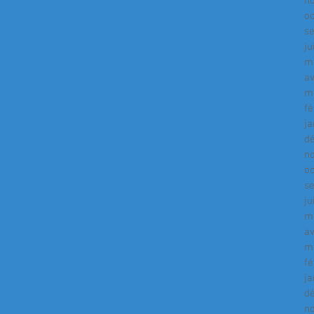
n
o
s
ju
m
av
m
fé
ja
d
n
o
s
ju
m
av
m
fé
ja
d
n