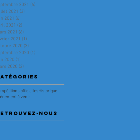
eptembre 2021
(6)
6 posts
illet 2021
(3)
3 posts
in 2021
(6)
6 posts
ril 2021
(2)
2 posts
ars 2021
(6)
6 posts
vrier 2021
(1)
1 post
ctobre 2020
(3)
3 posts
eptembre 2020
(1)
1 post
in 2020
(1)
1 post
ars 2020
(2)
2 posts
atégories
mpétitions officielles
Historique
énement à venir
RETRouvez-nous