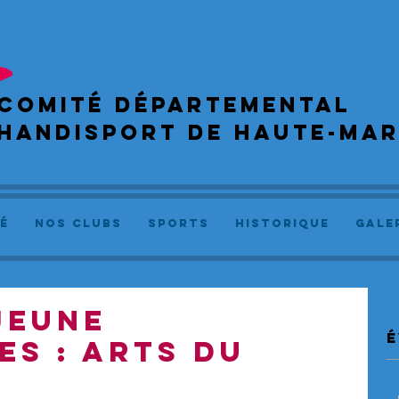
COMIté départemental
handisport de haute-ma
é
NOS CLUBS
SPORTS
Historique
GALE
JEUNE
é
S : ARTS DU