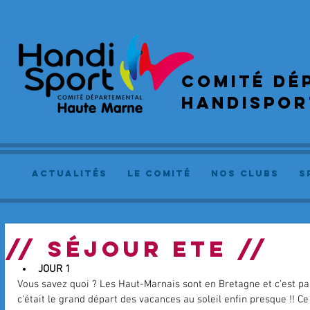
COMIté dé
handispor
actualités
le comité
NOS CLUBS
S
// SÉJOUR ETE //
JOUR 1
Vous savez quoi ? Les Haut-Marnais sont en Bretagne et c'est pa
c'était le grand départ des vacances au soleil enfin presque !! Ce