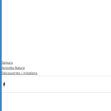
Séjours
Activités Nature
Découvertes / initiations