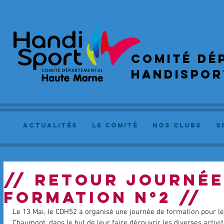
COMIté dé
handispor
actualités
le comité
NOS CLUBS
S
// RETOUR JOURNÉE
FORMATION N°2 //
Le 13 Mai, le CDH52 a organisé une journée de formation pour le
Chaumont, dans le but de leur faire découvrir les diverses activit