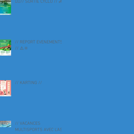
🚴‍♀️// SORTIE CYCLO // 🚴
// REPORT EVENEMENTS
// ⚠️🔆
// KARTING //
// VACANCES
MULTISPORTS AVEC L'AS