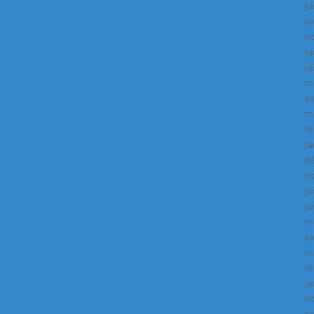
ju
av
n
ju
ju
m
av
m
fé
ja
d
n
ju
ju
m
av
m
fé
ja
n