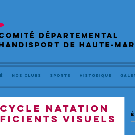
COMIté départemental
handisport de haute-ma
é
NOS CLUBS
SPORTS
Historique
GALE
CYCLE NATATION
é
FICIENTS VISUELS