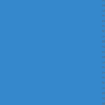
o
s
ju
m
av
m
fé
ja
d
n
o
s
ju
m
av
m
fé
ja
d
n
s