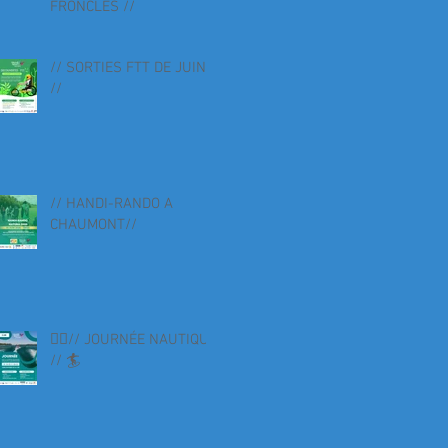
FRONCLES //
// SORTIES FTT DE JUIN
//
// HANDI-RANDO A
CHAUMONT//
🏄‍♀️// JOURNÉE NAUTIQUE
// 🏄