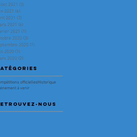
illet 2021
(3)
3 posts
in 2021
(6)
6 posts
ril 2021
(2)
2 posts
ars 2021
(6)
6 posts
vrier 2021
(1)
1 post
ctobre 2020
(3)
3 posts
eptembre 2020
(1)
1 post
in 2020
(1)
1 post
ars 2020
(2)
2 posts
atégories
mpétitions officielles
Historique
énement à venir
RETRouvez-nous