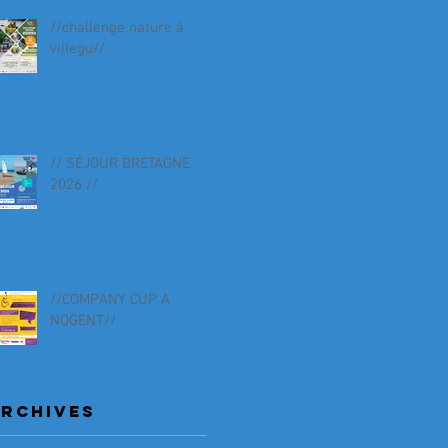
//challenge nature à
villegu//
// SÉJOUR BRETAGNE
2026 //
//COMPANY CUP A
NOGENT//
RCHIVES