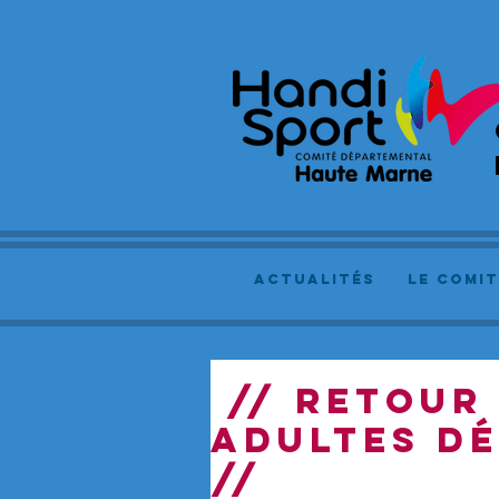
actualités
le comit
// RETOUR 
ADULTES DÉ
//