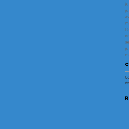
ju
ju
av
m
fé
o
s
ju
m
C
Co
év