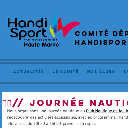
COMIté dé
handispor
actualités
le comité
NOS CLUBS
S
🏄‍♀️// JOURNÉE NAUTI
Nous organisons une journée nautique au 
Club Nautique de la Li
redécouvrir des activités accessibles, avec au programme : handi
 Horaires : de 10h30 à 16h30, prévoir son repas