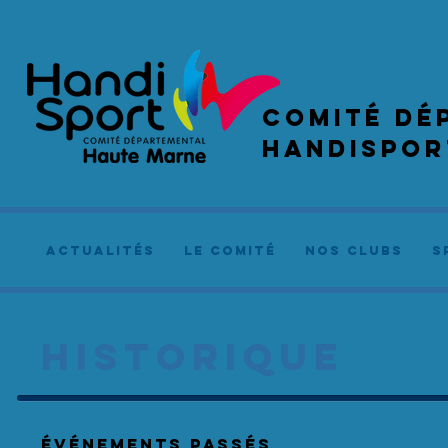
COMIté dé
handispor
actualités
le comité
NOS CLUBS
S
HISTORIQUE
événements Passés