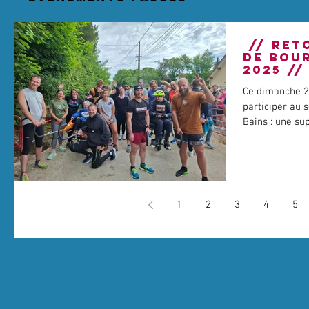
// RET
DE BOU
2025 //
Ce dimanche 25
participer au
Bains : une sup
1
2
3
4
5